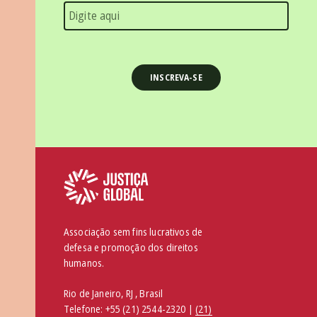
Associação sem fins lucrativos de
defesa e promoção dos direitos
humanos.
Rio de Janeiro, RJ , Brasil
Telefone:
+55 (21) 2544-2320 |
(21)