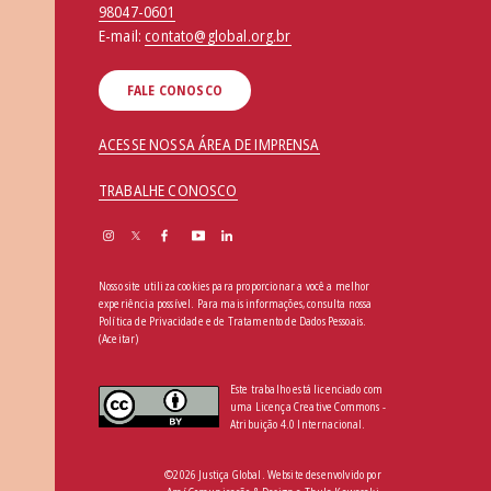
98047-0601
E-mail:
contato@global.org.br
FALE CONOSCO
ACESSE NOSSA ÁREA DE IMPRENSA
TRABALHE CONOSCO
Nosso site utiliza cookies para proporcionar a você a melhor
experiência possível. Para mais informações, consulta nossa
Política de Privacidade e de Tratamento de Dados Pessoais
.
(Aceitar)
Este trabalho está licenciado com
uma Licença Creative Commons -
Atribuição 4.0 Internacional.
©2026 Justiça Global. Website desenvolvido por