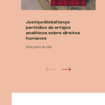
Justiça Global lança
P
periódico de artigos
E
analíticos sobre direitos
O
humanos
co
na
24 de junho de 2024
5 d