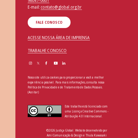
98047-0601
E-mail:
contato@global.org.br
FALE CONOSCO
ACESSE NOSSA ÁREA DE IMPRENSA
TRABALHE CONOSCO
Nosso site utiliza cookies para proporcionar a você a melhor
experiência possível. Para mais informações, consulta nossa
Política de Privacidade e de Tratamento de Dados Pessoais
.
(Aceitar)
Este trabalho está licenciado com
uma Licença Creative Commons -
Atribuição 4.0 Internacional.
©2026 Justiça Global. Website desenvolvido por
Amí Comunicação & Design
e
Thula Kawasaki