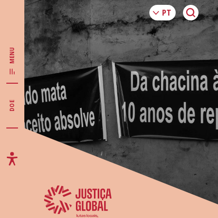
MENU
DOE