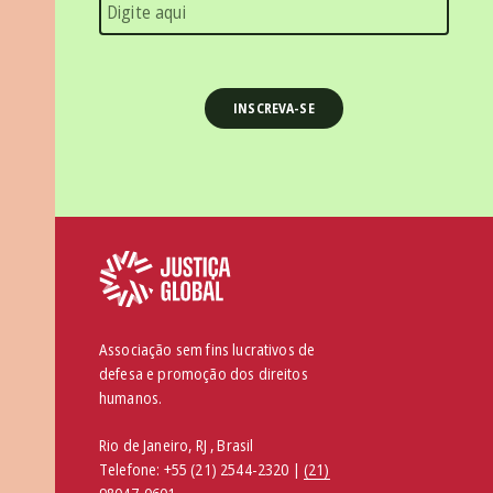
Associação sem fins lucrativos de
defesa e promoção dos direitos
humanos.
Rio de Janeiro, RJ , Brasil
Telefone:
+55 (21) 2544-2320 |
(21)