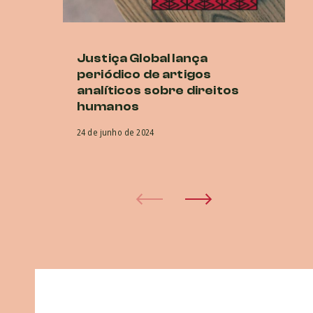
Justiça Global lança
P
periódico de artigos
E
analíticos sobre direitos
O
humanos
co
na
24 de junho de 2024
5 d