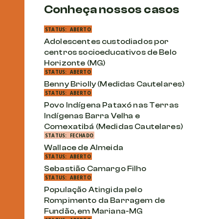
Conheça nossos casos
STATUS:
ABERTO
Adolescentes custodiados por
centros socioeducativos de Belo
Horizonte (MG)
STATUS:
ABERTO
Benny Briolly (Medidas Cautelares)
STATUS:
ABERTO
Povo Indígena Pataxó nas Terras
Indígenas Barra Velha e
Comexatibá (Medidas Cautelares)
STATUS:
FECHADO
Wallace de Almeida
STATUS:
ABERTO
Sebastião Camargo Filho
STATUS:
ABERTO
População Atingida pelo
Rompimento da Barragem de
Fundão, em Mariana-MG