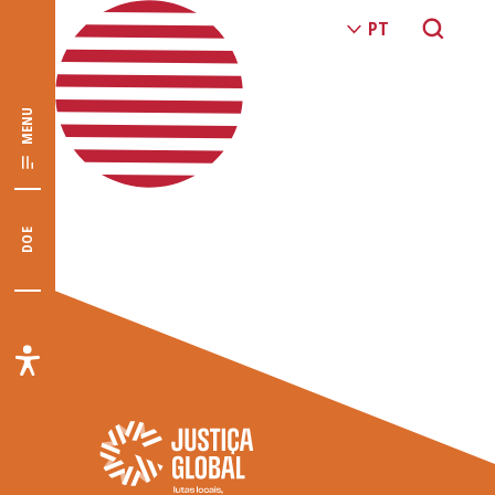
MENU
DOE