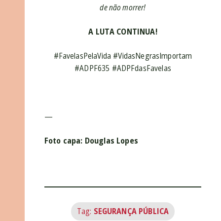
de não morrer!
A LUTA CONTINUA!
#FavelasPelaVida #VidasNegrasImportam
#ADPF635 #ADPFdasFavelas
—
Foto capa: Douglas Lopes
Tag:
SEGURANÇA PÚBLICA