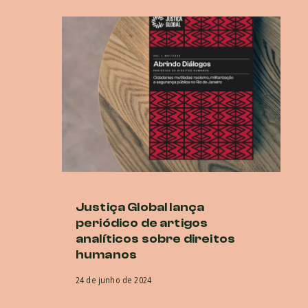
Justiça Global lança
P
periódico de artigos
E
analíticos sobre direitos
O
humanos
co
na
24 de junho de 2024
5 d