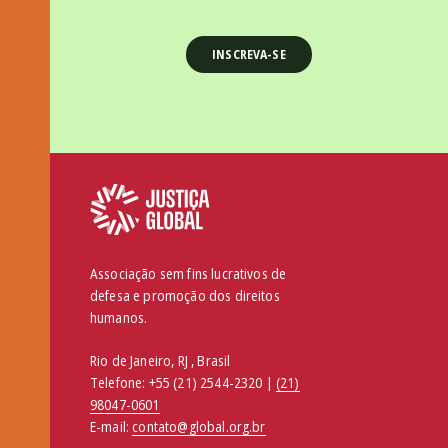
Associação sem fins lucrativos de
defesa e promoção dos direitos
humanos.
Rio de Janeiro, RJ , Brasil
Telefone:
+55 (21) 2544-2320 |
(21)
98047-0601
E-mail:
contato@global.org.br