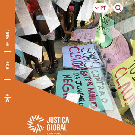
MENU
DOE