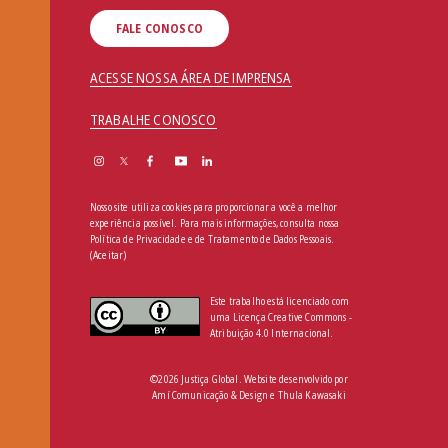
FALE CONOSCO
ACESSE NOSSA ÁREA DE IMPRENSA
TRABALHE CONOSCO
Nosso site utiliza cookies para proporcionar a você a melhor
experiência possível. Para mais informações, consulta nossa
Política de Privacidade e de Tratamento de Dados Pessoais
.
(Aceitar)
Este trabalho está licenciado com
uma Licença Creative Commons -
Atribuição 4.0 Internacional.
©2026 Justiça Global. Website desenvolvido por
Amí Comunicação & Design
e
Thula Kawasaki