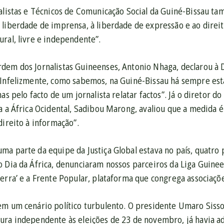
nalistas e Técnicos de Comunicação Social da Guiné-Bissau ta
 liberdade de imprensa, à liberdade de expressão e ao direi
ral, livre e independente”.
dem dos Jornalistas Guineenses, Antonio Nhaga, declarou à D
“Infelizmente, como sabemos, na Guiné-Bissau há sempre est
as pelo facto de um jornalista relatar factos”.
Já o diretor d
a a África Ocidental, Sadibou Marong, avaliou que a medida 
direito à informação”.
ma parte da equipe da Justiça Global estava no país, quatro 
 Dia da África, denunciaram nossos parceiros da Liga Guinee
erra’ e a Frente Popular, plataforma que congrega associaçõe
em um cenário político turbulento. O presidente Umaro Sisso
ura independente às eleições de 23 de novembro, já havia ad