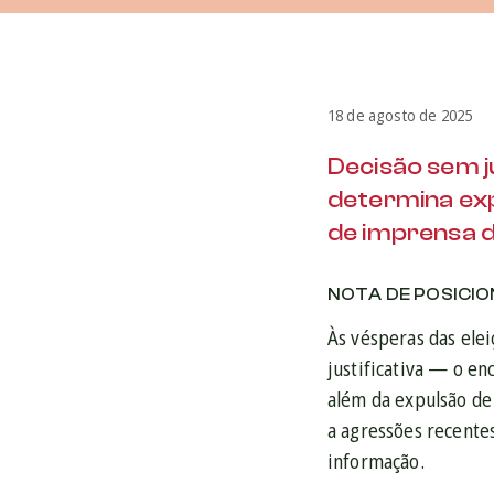
18 de agosto de 2025
Decisão sem j
determina exp
de imprensa d
NOTA DE POSICI
Às vésperas das ele
justificativa — o e
além da expulsão de 
a agressões recente
informação.