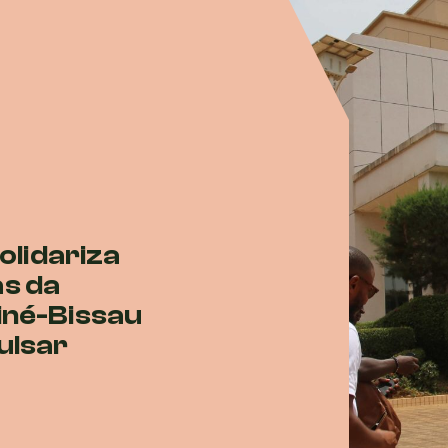
olidariza
s da
iné-Bissau
ulsar