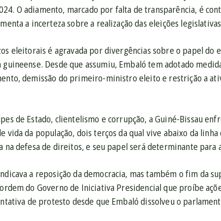
24. O adiamento, marcado por falta de transparência, é con
umenta a incerteza sobre a realização das eleições legislativas
os eleitorais é agravada por divergências sobre o papel do 
ta guineense. Desde que assumiu, Embaló tem adotado medid
ento, demissão do primeiro-ministro eleito e restrição a at
pes de Estado, clientelismo e corrupção, a Guiné-Bissau enf
e vida da população, dois terços da qual vive abaixo da linha
a na defesa de direitos, e seu papel será determinante para 
indicava a reposição da democracia, mas também o fim da su
 ordem do Governo de Iniciativa Presidencial que proíbe ações
tentativa de protesto desde que Embaló dissolveu o parlamen