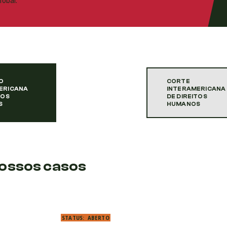
lobal.
O
CORTE
ERICANA
INTERAMERICANA
TOS
DE DIREITOS
S
HUMANOS
ossos casos
STATUS:
ABERTO