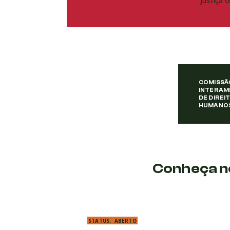
Justiça G
COMISSÃ
INTERAM
DE DIREI
HUMANO
Conheça n
STATUS:
ABERTO