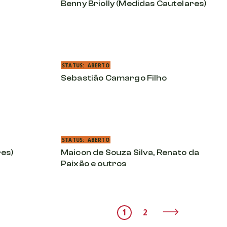
Benny Briolly (Medidas Cautelares)
STATUS:
ABERTO
Sebastião Camargo Filho
STATUS:
ABERTO
res)
Maicon de Souza Silva, Renato da
Paixão e outros
1
2