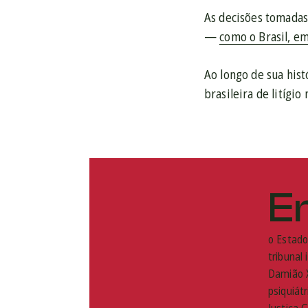
As decisões tomadas
—
como o Brasil, e
Ao longo de sua hist
brasileira de litígi
E
o Estado
tribunal
Damião X
psiquiátr