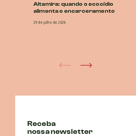
Altamira: quando o ecocídio
br
alimenta o encarceramento
r
CI
29 de julho de 2026
co
e
29 
Receba
nossa newsletter