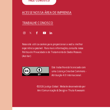
FALE CONOSCO
ACESSE NOSSA ÁREA DE IMPRENSA
TRABALHE CONOSCO
Nosso site utiliza cookies para proporcionar a você a melhor
experiência possível. Para mais informações, consulta nossa
Política de Privacidade e de Tratamento de Dados Pessoais
.
(Aceitar)
Este trabalho está licenciado com
uma Licença Creative Commons -
Atribuição 4.0 Internacional.
©2026 Justiça Global. Website desenvolvido por
Amí Comunicação & Design
e
Thula Kawasaki