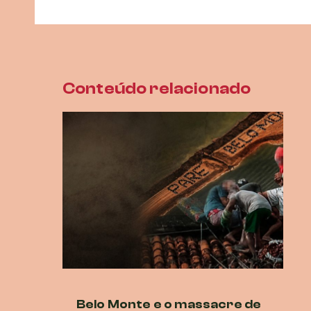
Conteúdo relacionado
Belo Monte e o massacre de
Ne