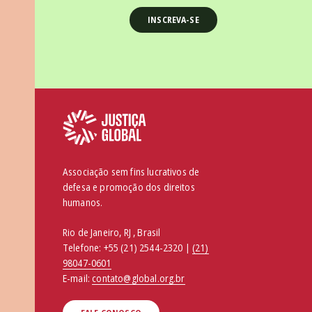
Associação sem fins lucrativos de
defesa e promoção dos direitos
humanos.
Rio de Janeiro, RJ , Brasil
Telefone:
+55 (21) 2544-2320 |
(21)
98047-0601
E-mail:
contato@global.org.br