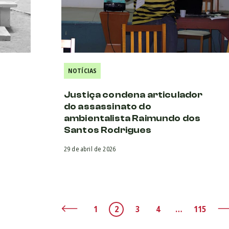
NOTÍCIAS
Justiça condena articulador
do assassinato do
ambientalista Raimundo dos
Santos Rodrigues
29 de abril de 2026
1
2
3
4
…
115