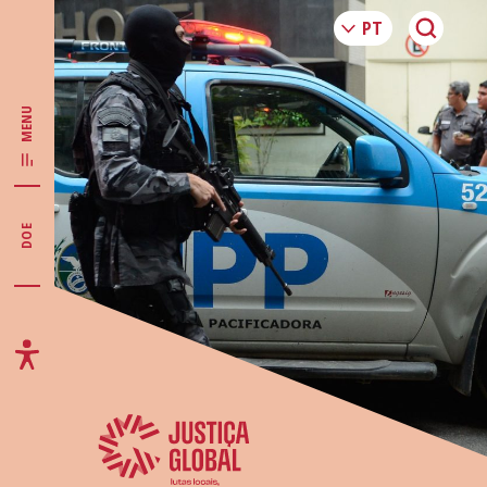
MENU
DOE