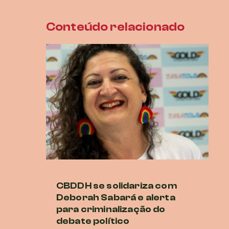
Conteúdo relacionado
CBDDH se solidariza com
B
Deborah Sabará e alerta
Al
para criminalização do
a
debate político
29 