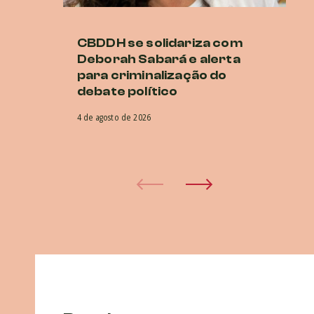
CBDDH se solidariza com
B
Deborah Sabará e alerta
Al
para criminalização do
a
debate político
29 
4 de agosto de 2026