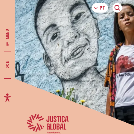
MENU
DOE