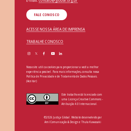
E-mail:
contato@global.org.br
FALE CONOSCO
ACESSE NOSSA ÁREA DE IMPRENSA
TRABALHE CONOSCO
Nosso site utiliza cookies para proporcionar a você a melhor
experiência possível. Para mais informações, consulta nossa
Política de Privacidade e de Tratamento de Dados Pessoais
.
(Aceitar)
Este trabalho está licenciado com
uma Licença Creative Commons -
Atribuição 4.0 Internacional.
©2026 Justiça Global. Website desenvolvido por
Amí Comunicação & Design
e
Thula Kawasaki