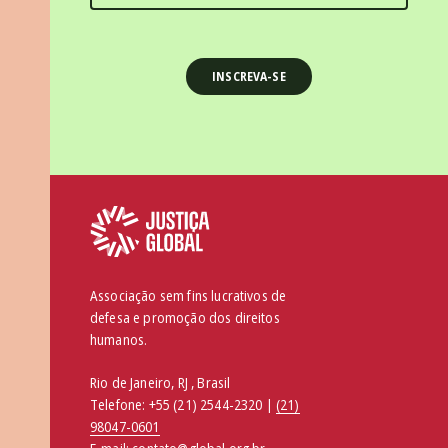
Associação sem fins lucrativos de
defesa e promoção dos direitos
humanos.
Rio de Janeiro, RJ , Brasil
Telefone:
+55 (21) 2544-2320 |
(21)
98047-0601