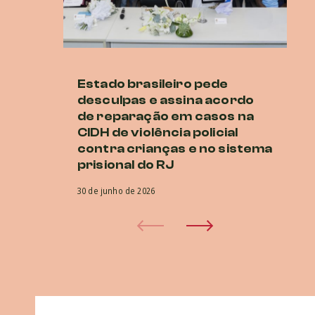
Estado brasileiro pede
Ne
desculpas e assina acordo
br
de reparação em casos na
r
CIDH de violência policial
CI
contra crianças e no sistema
co
prisional do RJ
e
30 de junho de 2026
29 