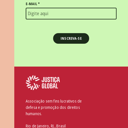
E-MAIL
*
Associação sem fins lucrativos de
defesa e promoção dos direitos
humanos.
Rio de Janeiro, RJ , Brasil