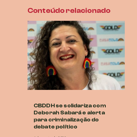
Conteúdo relacionado
CBDDH se solidariza com
B
Deborah Sabará e alerta
Al
para criminalização do
a
debate político
29 