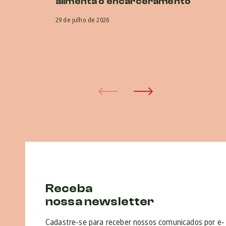
alimenta o encarceramento
r
CI
29 de julho de 2026
co
e
29 
Receba
nossa newsletter
Cadastre-se para receber nossos comunicados por e-