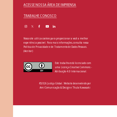
ACESSE NOSSA ÁREA DE IMPRENSA
TRABALHE CONOSCO
Nosso site utiliza cookies para proporcionar a você a melhor
experiência possível. Para mais informações, consulta nossa
Política de Privacidade e de Tratamento de Dados Pessoais
.
(Aceitar)
Este trabalho está licenciado com
uma Licença Creative Commons -
Atribuição 4.0 Internacional.
©2026 Justiça Global. Website desenvolvido por
Amí Comunicação & Design
e
Thula Kawasaki