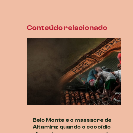
Conteúdo relacionado
Belo Monte e o massacre de
Ne
Altamira: quando o ecocídio
br