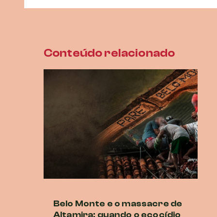
Conteúdo relacionado
Belo Monte e o massacre de
Ne
Altamira: quando o ecocídio
br