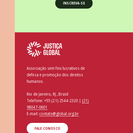
Associação sem fins lucrativos de
defesa e promoção dos direitos
humanos.
Rio de Janeiro, RJ , Brasil
Telefone:
+55 (21) 2544-2320 |
(21)
98047-0601
E-mail:
contato@global.org.br
FALE CONOSCO