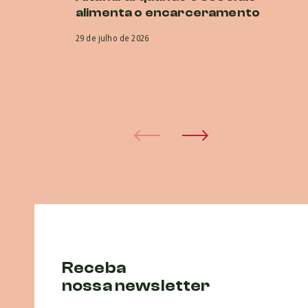
alimenta o encarceramento
r
CI
29 de julho de 2026
co
e
29 
Receba
nossa newsletter