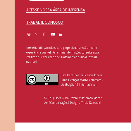
ACESSE NOSSA ÁREA DE IMPRENSA
TRABALHE CONOSCO
Nosso site utiliza cookies para proporcionar a você a melhor
experiência possível. Para mais informações, consulta nossa
Política de Privacidade e de Tratamento de Dados Pessoais
.
(Aceitar)
Este trabalho está licenciado com
uma Licença Creative Commons -
Atribuição 4.0 Internacional.
©2026 Justiça Global. Website desenvolvido por
Amí Comunicação & Design
e
Thula Kawasaki