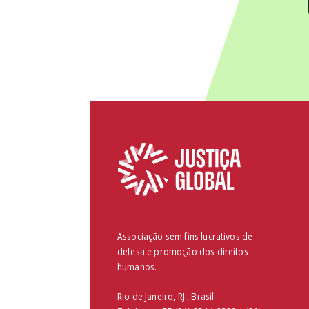
Associação sem fins lucrativos de
defesa e promoção dos direitos
humanos.
Rio de Janeiro, RJ , Brasil