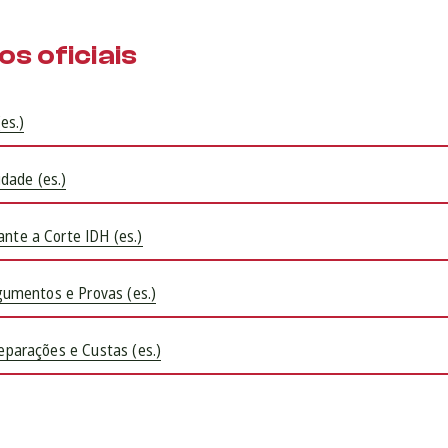
s oficiais
es.)
idade (es.)
te a Corte IDH (es.)
gumentos e Provas (es.)
eparações e Custas (es.)