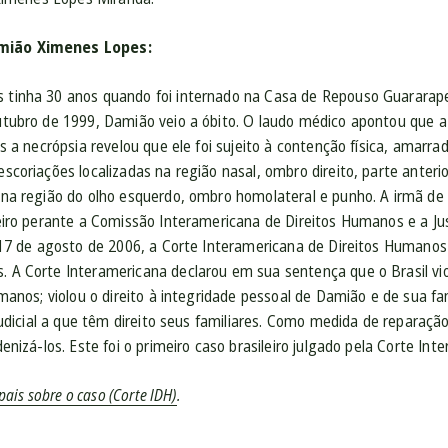
mião Ximenes Lopes:
tinha 30 anos quando foi internado na Casa de Repouso Guararapes
utubro de 1999, Damião veio a óbito. O laudo médico apontou que 
as a necrópsia revelou que ele foi sujeito à contenção física, amarr
scoriações localizadas na região nasal, ombro direito, parte anteri
 na região do olho esquerdo, ombro homolateral e punho. A irmã de
leiro perante a Comissão Interamericana de Direitos Humanos e a Ju
 17 de agosto de 2006, a Corte Interamericana de Direitos Humanos
 A Corte Interamericana declarou em sua sentença que o Brasil viol
manos; violou o direito à integridade pessoal de Damião e de sua famí
 judicial a que têm direito seus familiares. Como medida de reparaç
denizá-los. Este foi o primeiro caso brasileiro julgado pela Corte I
ipais sobre o caso (Corte IDH)
.