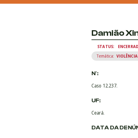
Damião Xim
STATUS:
ENCERRA
Temática:
VIOLÊNCIA
Nº:
Caso 12.237.
UF:
Ceará.
DATA DA DENÚN