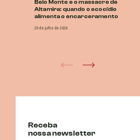
Belo Monte e o massacre de
Es
Altamira: quando o ecocídio
d
alimenta o encarceramento
d
CI
29 de julho de 2026
co
pr
30 
Receba
nossa newsletter