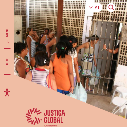
MENU
DOE