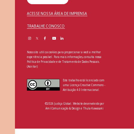
ACESSE NOSSA ÁREA DE IMPRENSA
TRABALHE CONOSCO
Nosso site utiliza cookies para proporcionar a você a melhor
experiência possível. Para mais informações, consulta nossa
Política de Privacidade e de Tratamento de Dados Pessoais
.
(Aceitar)
Este trabalho está licenciado com
uma Licença Creative Commons -
Atribuição 4.0 Internacional.
©2026 Justiça Global. Website desenvolvido por
Amí Comunicação & Design
e
Thula Kawasaki