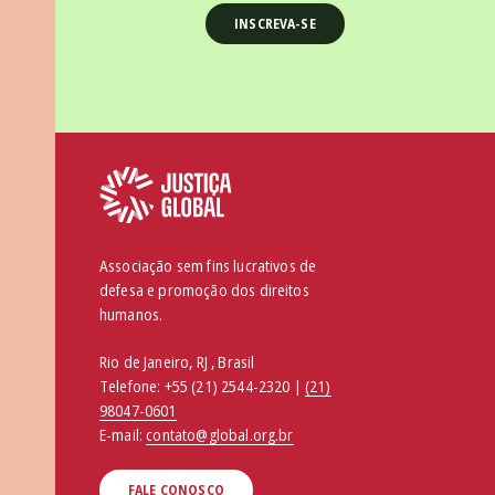
Associação sem fins lucrativos de
defesa e promoção dos direitos
humanos.
Rio de Janeiro, RJ , Brasil
Telefone:
+55 (21) 2544-2320 |
(21)
98047-0601
E-mail:
contato@global.org.br
FALE CONOSCO