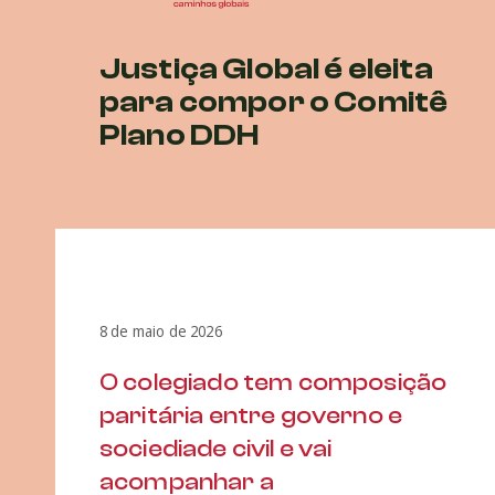
Justiça Global é eleita
para compor o Comitê
Plano DDH
8 de maio de 2026
O colegiado tem composição
paritária entre governo e
sociediade civil e vai
acompanhar a