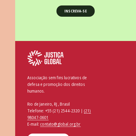
Associação sem fins lucrativos de
defesa e promoção dos direitos
humanos.
Rio de Janeiro, RJ , Brasil
Telefone:
+55 (21) 2544-2320 |
(21)
98047-0601
E-mail:
contato@global.org.br