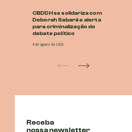
CBDDH se solidariza com
C
Deborah Sabará e alerta
de
para criminalização do
di
debate político
G
4 de agosto de 2026
22 
Receba
nossa newsletter