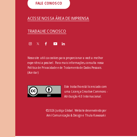
FALE CONOSCO
ACESSE NOSSA ÁREA DE IMPRENSA
TRABALHE CONOSCO
Nosso site utiliza cookies para proporcionar a você a melhor
experiência possível. Para mais informações, consulta nossa
Política de Privacidade e de Tratamento de Dados Pessoais
.
(Aceitar)
Este trabalho está licenciado com
uma Licença Creative Commons -
Atribuição 4.0 Internacional.
©2026 Justiça Global. Website desenvolvido por
Amí Comunicação & Design
e
Thula Kawasaki