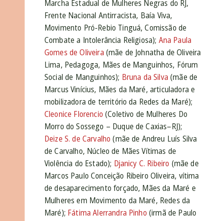
Marcha Estadual de Mulheres Negras do RJ,
Frente Nacional Antirracista, Baía Viva,
Movimento Pró-Rebio Tinguá, Comissão de
Combate a Intolerância Religiosa);
Ana Paula
Gomes de Oliveira
(mãe de Johnatha de Oliveira
Lima, Pedagoga, Mães de Manguinhos, Fórum
Social de Manguinhos);
Bruna da Silva
(mãe de
Marcus Vinícius, Mães da Maré, articuladora e
mobilizadora de território da Redes da Maré);
Cleonice Florencio
(Coletivo de Mulheres Do
Morro do Sossego – Duque de Caxias–RJ);
Deize S. de Carvalho
(mãe de Andreu Luís Silva
de Carvalho, Núcleo de Mães Vítimas de
Violência do Estado);
Djanicy C. Ribeiro
(mãe de
Marcos Paulo Conceição Ribeiro Oliveira, vítima
de desaparecimento forçado, Mães da Maré e
Mulheres em Movimento da Maré, Redes da
Maré);
Fátima Alerrandra Pinho
(irmã de Paulo