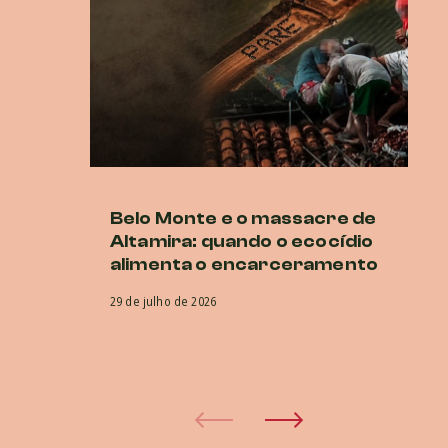
Belo Monte e o massacre de
Es
Altamira: quando o ecocídio
d
alimenta o encarceramento
d
CI
29 de julho de 2026
co
pr
30 