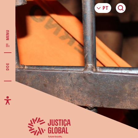
MENU
DOE