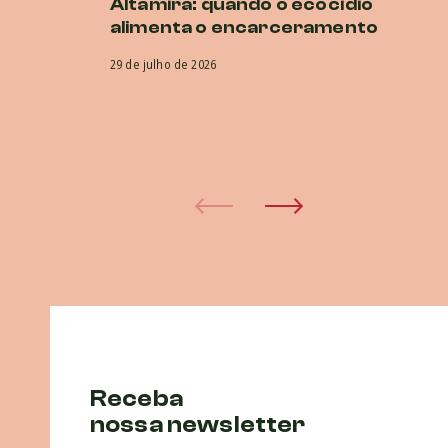
Altamira: quando o ecocídio
br
alimenta o encarceramento
r
CI
29 de julho de 2026
co
e
29 
Receba
nossa newsletter