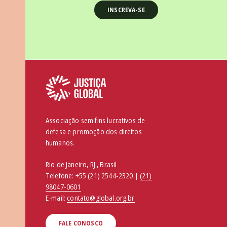
Associação sem fins lucrativos de
defesa e promoção dos direitos
humanos.
Rio de Janeiro, RJ , Brasil
Telefone:
+55 (21) 2544-2320 |
(21)
98047-0601
E-mail:
contato@global.org.br
FALE CONOSCO