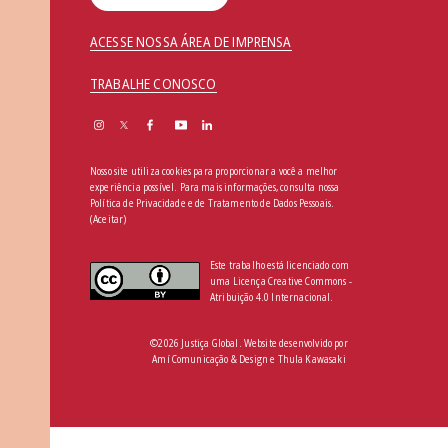
ACESSE NOSSA ÁREA DE IMPRENSA
TRABALHE CONOSCO
Nosso site utiliza cookies para proporcionar a você a melhor
experiência possível. Para mais informações, consulta nossa
Política de Privacidade e de Tratamento de Dados Pessoais
.
(Aceitar)
Este trabalho está licenciado com
uma Licença Creative Commons -
Atribuição 4.0 Internacional.
©2026 Justiça Global. Website desenvolvido por
Amí Comunicação & Design
e
Thula Kawasaki