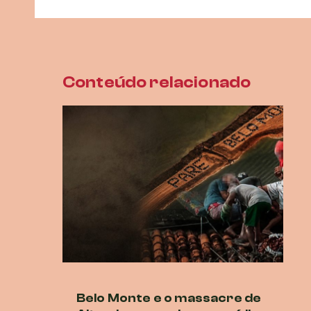
Conteúdo relacionado
Belo Monte e o massacre de
Ne