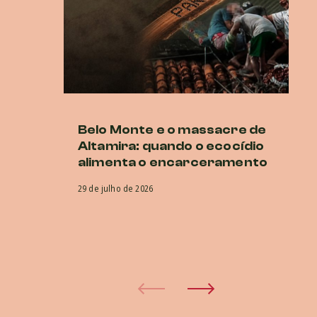
Belo Monte e o massacre de
Ne
Altamira: quando o ecocídio
br
alimenta o encarceramento
r
CI
29 de julho de 2026
co
e
29 