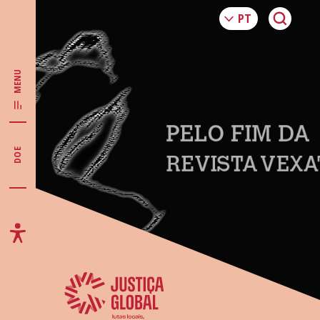
MENU
DOE