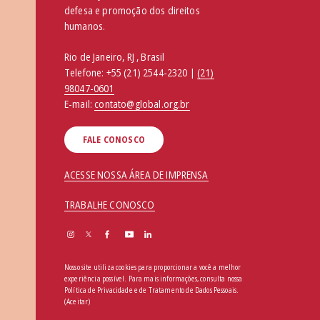
defesa e promoção dos direitos
humanos.
Rio de Janeiro, RJ , Brasil
Telefone:
+55 (21) 2544-2320 |
(21)
98047-0601
E-mail:
contato@global.org.br
FALE CONOSCO
ACESSE NOSSA ÁREA DE IMPRENSA
TRABALHE CONOSCO
Nosso site utiliza cookies para proporcionar a você a melhor
experiência possível. Para mais informações, consulta nossa
Política de Privacidade e de Tratamento de Dados Pessoais
.
(Aceitar)