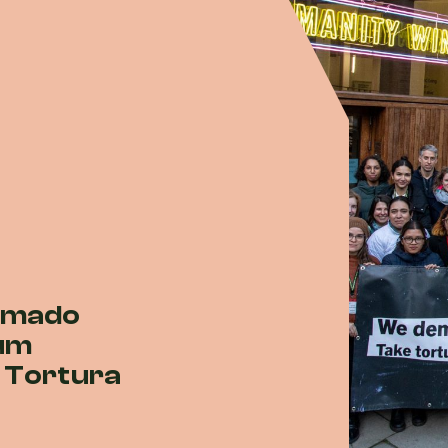
amado
 um
 Tortura