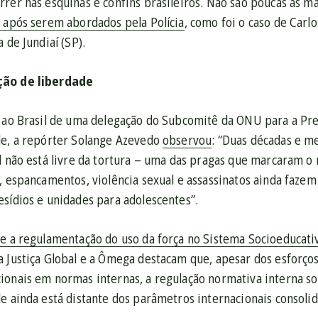
rrer nas esquinas e confins brasileiros. Não são poucas as 
 após serem abordados pela Polícia
, como foi o caso de Ca
 de Jundiaí (SP).
ção de liberdade
a ao Brasil de uma delegação do Subcomitê da ONU para a Pre
de, a repórter Solange Azevedo
observou
: “Duas décadas e me
l não está livre da tortura – uma das pragas que marcaram o
, espancamentos, violência sexual e assassinatos ainda fazem
sídios e unidades para adolescentes”.
re a regulamentação do uso da força no Sistema Socioeducativ
a Justiça Global e a Ômega destacam que, apesar dos esforço
ionais em normas internas, a regulação normativa interna so
e ainda está distante dos parâmetros internacionais consoli