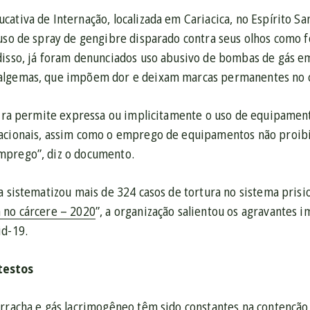
ativa de Internação, localizada em Cariacica, no Espírito Sa
 uso de spray de gengibre disparado contra seus olhos como 
disso, já foram denunciados uso abusivo de bombas de gás e
algemas, que impõem dor e deixam marcas permanentes no 
leira permite expressa ou implicitamente o uso de equipam
acionais, assim como o emprego de equipamentos não proibi
mprego”, diz o documento.
a sistematizou mais de 324 casos de tortura no sistema pris
 no cárcere – 2020
”, a organização salientou os agravantes 
id-19.
testos
orracha e gás lacrimogêneo têm sido constantes na contenção