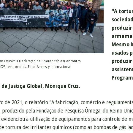
“A tortu
sociedad
produzir
armamen
Mesmo i
usados p
produzir
ais assinam a Declaração de Shoreditch em encontro
2023, em Londres. Foto: Amnesty International.
assisten
Programa
 da Justiça Global, Monique Cruz.
 de 2021, o relatório “A fabricação, comércio e regulamen
”, produzido pela Fundação de Pesquisa Ômega, do Reino Unido
, evidenciou a utilização de equipamentos para controle de m
e tortura de: irritantes químicos (como as bombas de gás l