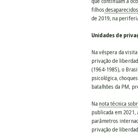
que continuam a oco
filhos
desaparecidos
de 2019, na periferia
Unidades de priva
Na véspera da visit
privação de liberda
(1964-1985), o Brasi
psicológica, choques
batalhões da PM, pre
Na
nota técnica sob
publicada em 2021, 
parâmetros internac
privação de liberdad