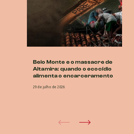
Belo Monte e o massacre de
C
Altamira: quando o ecocídio
de
alimenta o encarceramento
di
G
29 de julho de 2026
22 