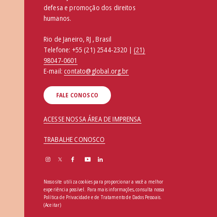
defesa e promoção dos direitos
humanos.
Rio de Janeiro, RJ , Brasil
Telefone:
+55 (21) 2544-2320 |
(21)
98047-0601
E-mail:
contato@global.org.br
FALE CONOSCO
ACESSE NOSSA ÁREA DE IMPRENSA
TRABALHE CONOSCO
Nosso site utiliza cookies para proporcionar a você a melhor
experiência possível. Para mais informações, consulta nossa
Política de Privacidade e de Tratamento de Dados Pessoais
.
(Aceitar)