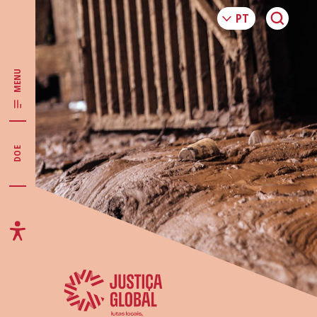
MENU
DOE