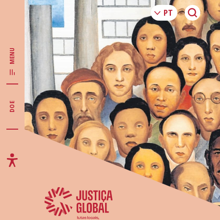
MENU
DOE