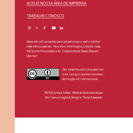
ACESSE NOSSA ÁREA DE IMPRENSA
TRABALHE CONOSCO
Nosso site utiliza cookies para proporcionar a você a melhor
experiência possível. Para mais informações, consulta nossa
Política de Privacidade e de Tratamento de Dados Pessoais
.
(Aceitar)
Este trabalho está licenciado com
uma Licença Creative Commons -
Atribuição 4.0 Internacional.
©2026 Justiça Global. Website desenvolvido por
Amí Comunicação & Design
e
Thula Kawasaki