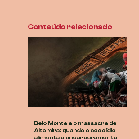
Conteúdo relacionado
Belo Monte e o massacre de
Ne
Altamira: quando o ecocídio
br
alimenta o encarceramento
r