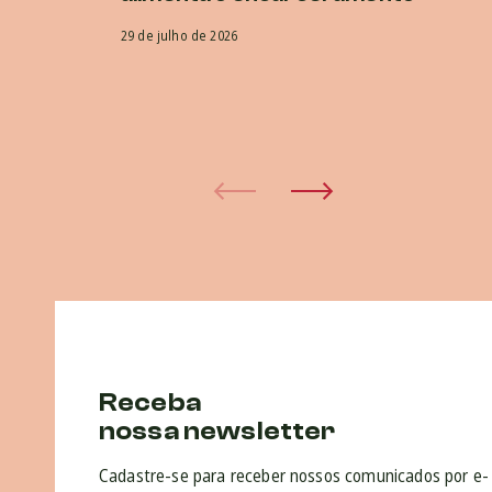
CI
29 de julho de 2026
co
e
29 
Receba
nossa newsletter
Cadastre-se para receber nossos comunicados por e-