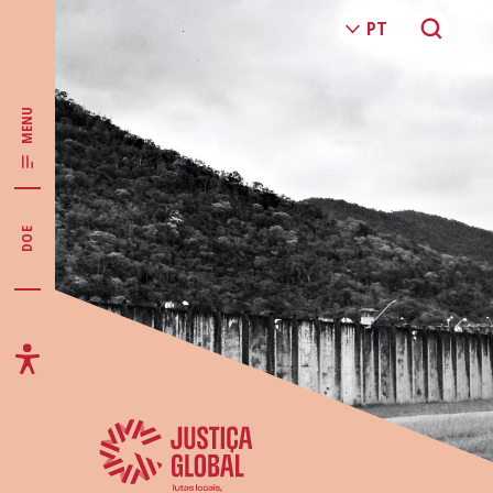
MENU
DOE