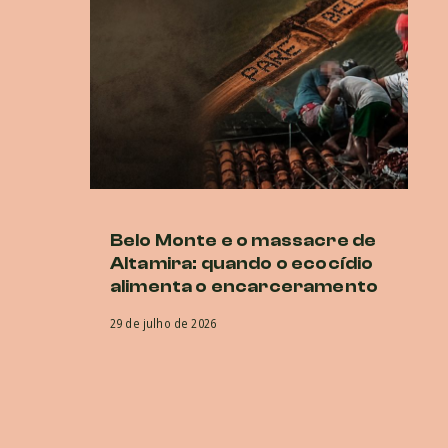
Belo Monte e o massacre de
Ne
Altamira: quando o ecocídio
br
alimenta o encarceramento
r
CI
29 de julho de 2026
co
e
29 