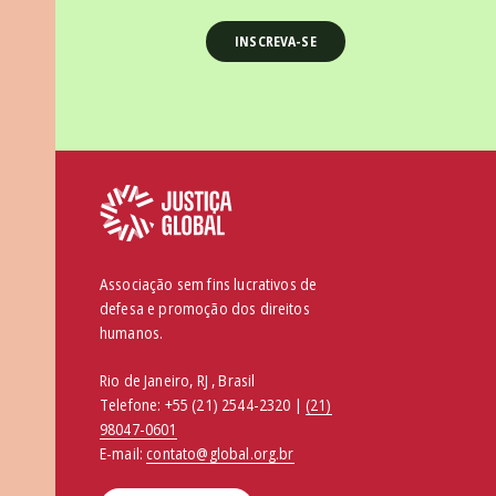
Associação sem fins lucrativos de
defesa e promoção dos direitos
humanos.
Rio de Janeiro, RJ , Brasil
Telefone:
+55 (21) 2544-2320 |
(21)
98047-0601
E-mail:
contato@global.org.br