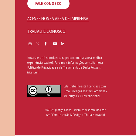
FALE CONOSCO
ACESSE NOSSA ÁREA DE IMPRENSA
TRABALHE CONOSCO
Nosso site utiliza cookies para proporcionar a você a melhor
experiência possível. Para mais informações, consulta nossa
Política de Privacidade e de Tratamento de Dados Pessoais
.
(Aceitar)
Este trabalho está licenciado com
uma Licença Creative Commons -
Atribuição 4.0 Internacional.
©2026 Justiça Global. Website desenvolvido por
Amí Comunicação & Design
e
Thula Kawasaki