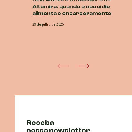
Altamira: quando o ecocídio
br
alimenta o encarceramento
r
CI
29 de julho de 2026
co
e
29 
Receba
nossa newsletter