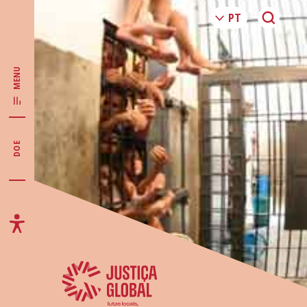
MENU
DOE