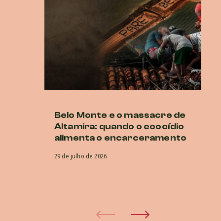
Belo Monte e o massacre de
C
Altamira: quando o ecocídio
de
alimenta o encarceramento
di
G
29 de julho de 2026
22 